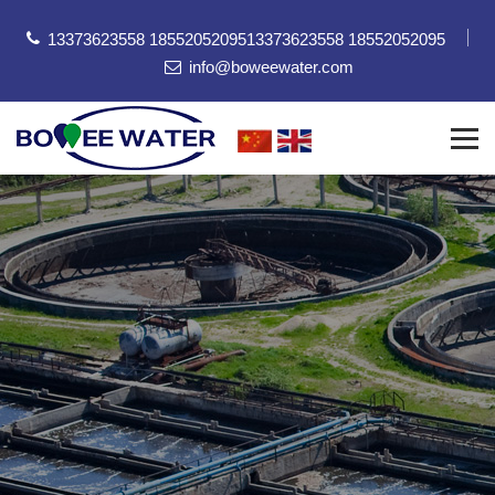
13373623558 18552052095
13373623558 18552052095
info@boweewater.com