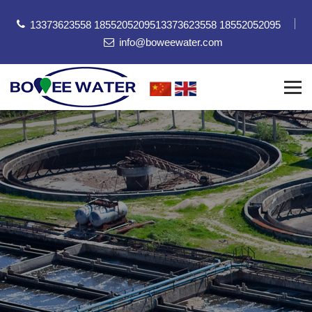
13373623558 18552052095
13373623558 18552052095
info@boweewater.com