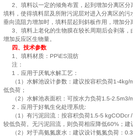
2、填料以一定的倾角布置，起到增加分离区分
填料，使得填料层及所附污泥层对进入分离区的污
垂向流阻力增加时，填料层起到斜板作用，增加分
3、填料上老化的生物膜在较长周期后会剥落，
增加反应区生物量。
四、技术参数
1、填料材质：PP\ES混纺
注：
1．应用于厌氧水解工艺：
（
1）水解池设计参数：建议按容积负荷1-4kg
低负荷；
（
2）水解池表面积：可按水力负荷1.5-2.5m3
2．应用于好氧生化处理系统:
（
1）有污泥回流：按容积负荷1.5-5 kgCOD
较低负荷。无污泥回流，则负荷相应降低60%；建议设计生物负
（
2）对于高氨氮废水：建议设计氨氮负荷：0.3-0.