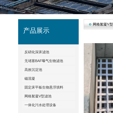
网格絮凝V
产品展示
反硝化深床滤池
无堵塞BAF曝气生物滤池
高效沉淀池
磁混凝
固定床平板生物悬浮填料
网格絮凝V型滤池
一体化污水处理设备