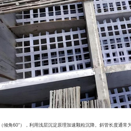
（倾角
60°），利用浅层沉淀原理加速颗粒沉降。斜管长度通常为1.