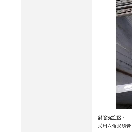
斜管沉淀区
‌：
采用六角形斜管