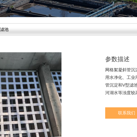
型滤池
参数描述
网格絮凝斜管沉
用水净化、工业
管沉淀和V型滤
河湖水等浊度较
联系我们