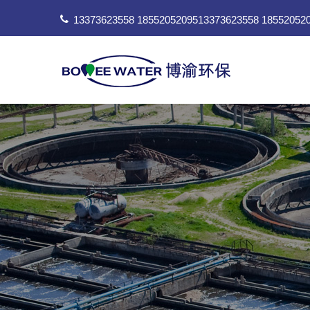
13373623558 18552052095
13373623558 18552052